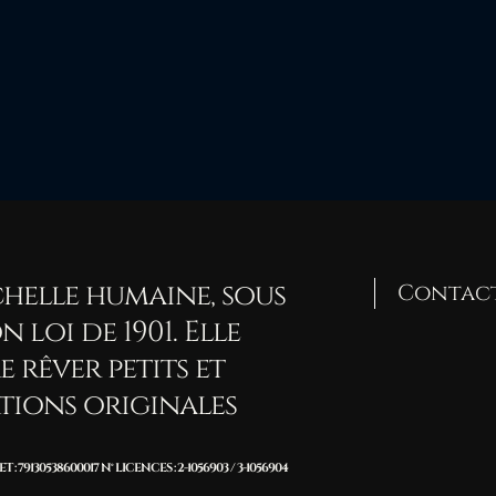
eline Valeyre
ISTE
helle humaine, sous
Contac
 loi de 1901. Elle
re rêver petits et
ations originales
T : 79130538600017 N° LICENCES : 2-1056903 / 3-1056904