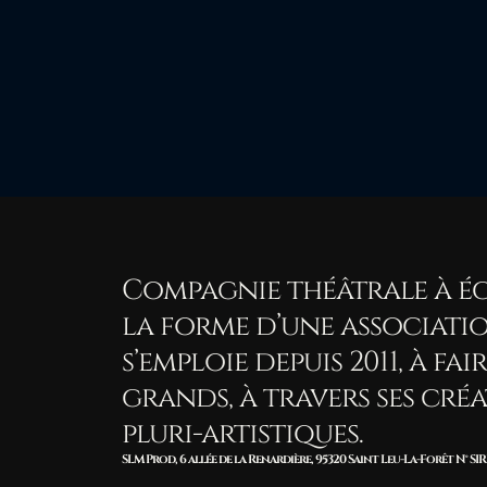
Gabriel Mazeres
Ad
ARTISTE
ART
Compagnie théâtrale à éc
la forme d’une association
s’emploie depuis 2011, à fai
grands, à travers ses cré
pluri-artistiques.
SLM Prod, 6 allée de la Renardière, 95320 Saint Leu-La-Forêt N° SIRE